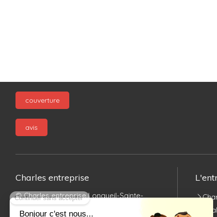
couverture
avis
Charles entreprise
L'ent
© Charles entreprise Longueil-Sainte-
Char
Marie
Réal