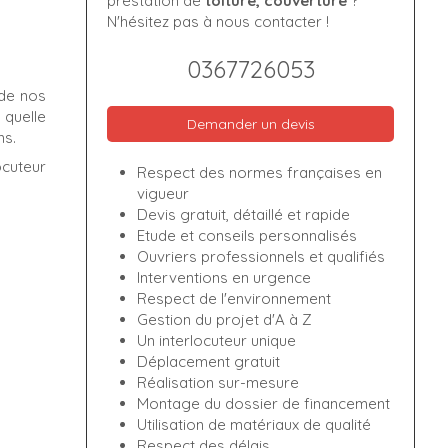
prestation de
toiture, couverture
?
N'hésitez pas à nous contacter !
0367726053
 de nos
 quelle
Demander un devis
ns.
ocuteur
Respect des normes françaises en
vigueur
Devis gratuit, détaillé et rapide
Etude et conseils personnalisés
Ouvriers professionnels et qualifiés
Interventions en urgence
Respect de l'environnement
Gestion du projet d'A à Z
Un interlocuteur unique
Déplacement gratuit
Réalisation sur-mesure
Montage du dossier de financement
Utilisation de matériaux de qualité
Respect des délais