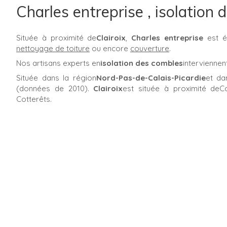
Charles entreprise , isolation 
Située à proximité de
Clairoix
,
Charles entreprise
est é
nettoyage de toiture
ou encore
couverture
.
Nos artisans experts en
isolation des combles
interviennen
Située dans la région
Nord-Pas-de-Calais-Picardie
et da
(données de 2010).
Clairoix
est située à proximité deC
Cotterêts.