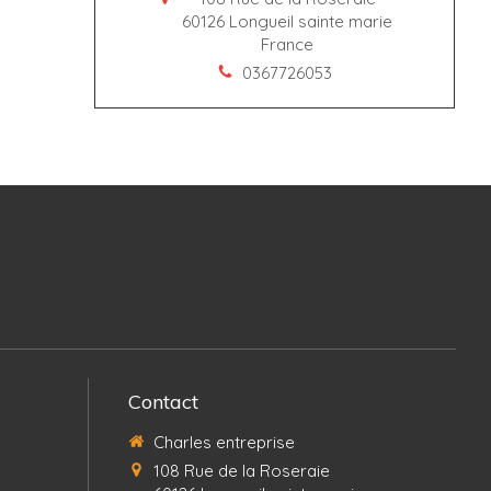
60126
Longueil sainte marie
France
0367726053
Contact
Charles entreprise
108 Rue de la Roseraie