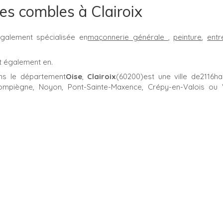
des combles à Clairoix
galement spécialisée en
maçonnerie générale
,
peinture
,
entr
t également en.
ns le département
Oise
,
Clairoix
(60200)est une ville de2116ha
ompiègne, Noyon, Pont-Sainte-Maxence, Crépy-en-Valois ou Vi