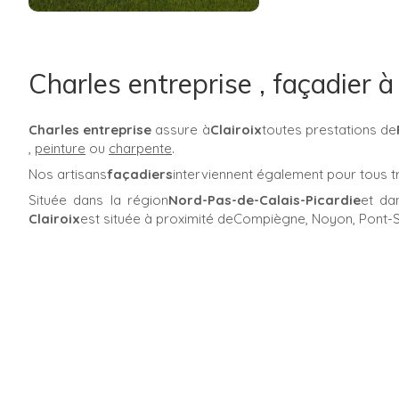
Charles entreprise , façadier à
Charles entreprise
assure à
Clairoix
toutes prestations de
,
peinture
ou
charpente
.
Nos artisans
façadiers
interviennent également pour tous t
Située dans la région
Nord-Pas-de-Calais-Picardie
et da
Clairoix
est située à proximité deCompiègne, Noyon, Pont-S