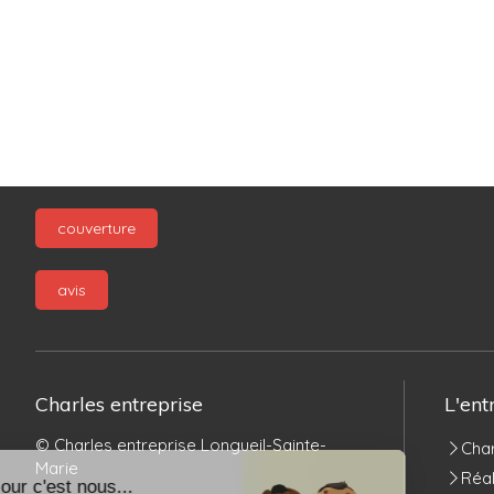
couverture
avis
Charles entreprise
L'ent
© Charles entreprise Longueil-Sainte-
Char
Marie
Réal