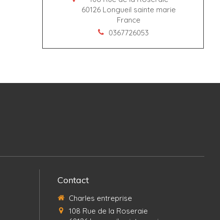
60126
Longueil sainte marie
France
0367726053
Contact
Charles entreprise
108 Rue de la Roseraie