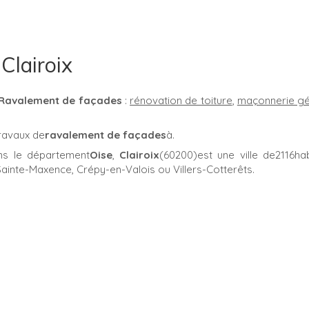
 Clairoix
Ravalement de façades
:
rénovation de toiture
,
maçonnerie gé
ravaux de
ravalement de façades
à.
ns le département
Oise
,
Clairoix
(60200)est une ville de2116hab
ainte-Maxence, Crépy-en-Valois ou Villers-Cotterêts.