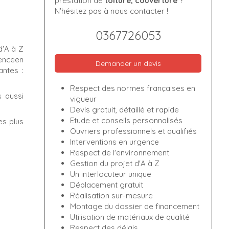
prestation de
toiture, couverture
?
N'hésitez pas à nous contacter !
0367726053
d'A à Z
lenceen
Demander un devis
antes :
Respect des normes françaises en
 aussi
vigueur
Devis gratuit, détaillé et rapide
Etude et conseils personnalisés
es plus
Ouvriers professionnels et qualifiés
Interventions en urgence
Respect de l'environnement
Gestion du projet d'A à Z
Un interlocuteur unique
Déplacement gratuit
Réalisation sur-mesure
Montage du dossier de financement
Utilisation de matériaux de qualité
Respect des délais