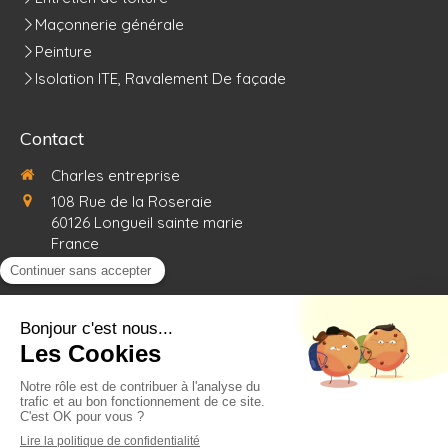
Maçonnerie générale
Peinture
Isolation ITE, Ravalement De façade
Contact
Charles entreprise
108 Rue de la Roseraie
60126
Longueil sainte marie
France
0367726053
Demander un devis
Création et référencement du site par Simplébo