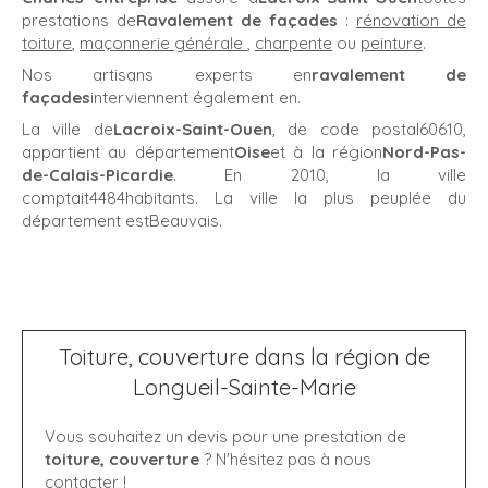
prestations de
Ravalement de façades
:
rénovation de
toiture
,
maçonnerie générale
,
charpente
ou
peinture
.
Nos artisans experts en
ravalement de
façades
interviennent également en.
La ville de
Lacroix-Saint-Ouen
, de code postal60610,
appartient au département
Oise
et à la région
Nord-Pas-
de-Calais-Picardie
. En 2010, la ville
comptait4484habitants. La ville la plus peuplée du
département estBeauvais.
Toiture, couverture dans la région de
Longueil-Sainte-Marie
Vous souhaitez un devis pour une prestation de
toiture, couverture
? N'hésitez pas à nous
contacter !