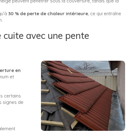
 neige peuvent pénétrer sous la couverture, tandis que la
qu’à
30 % de perte de chaleur intérieure
, ce qui entraîne
n.
e cuite avec une pente
erture en
imum et
s certains
s signes de
ralement