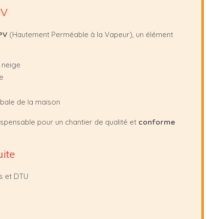
PV
PV
(Hautement Perméable à la Vapeur), un élément
a neige
re
bale de la maison
ispensable pour un chantier de qualité et
conforme
uite
s et DTU