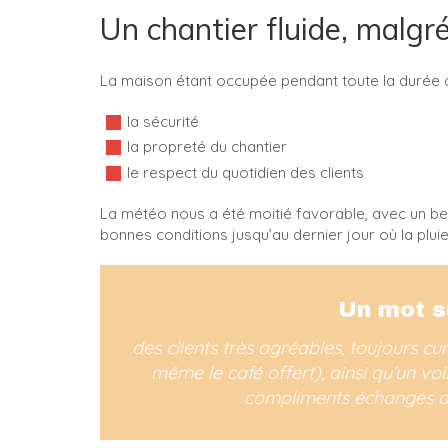
Un chantier fluide, malg
La maison étant occupée pendant toute la durée de
la sécurité
la propreté du chantier
le respect du quotidien des clients
La météo nous a été moitié favorable, avec un beau
bonnes conditions jusqu’au dernier jour où la plui
Un mot s
des clients très agréables, toujours c
même le café offert), ainsi qu’un voi
compliments échangés au