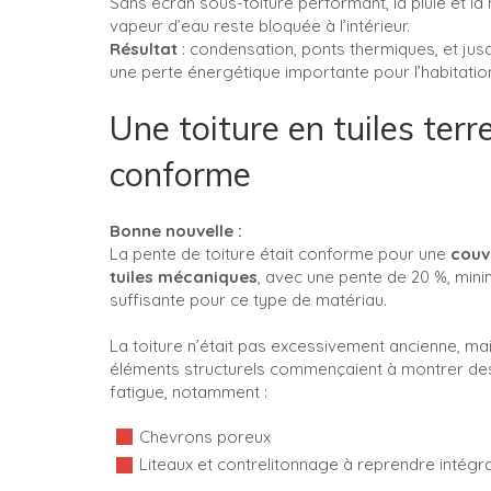
Sans écran sous-toiture performant, la pluie et la
vapeur d’eau reste bloquée à l’intérieur.
Résultat
: condensation, ponts thermiques, et jus
une perte énergétique importante pour l’habitatio
Une toiture en tuiles terr
conforme
Bonne nouvelle :
La pente de toiture était conforme pour une
couv
tuiles mécaniques
, avec une pente de 20 %, min
suffisante pour ce type de matériau.
La toiture n’était pas excessivement ancienne, mai
éléments structurels commençaient à montrer de
fatigue, notamment :
Chevrons poreux
Liteaux et contrelitonnage à reprendre intég