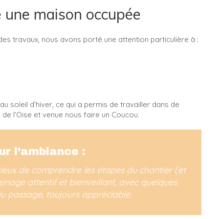
ré une maison occupée
s travaux, nous avons porté une attention particulière à :
 soleil d’hiver, ce qui a permis de travailler dans de
e de l’Oise et venue nous faire un Coucou.
ur l’ambiance :
urieux de comprendre les étapes du chantier (et
sinage attentif et bienveillant, avec quelques
 passage, toujours appréciable.